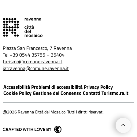
g
o
e
r
o
r
a
k
s
m
s
i
s
i
a
i
a
p
a
p
r
p
r
e
r
e
i
Piazza San Francesco, 7 Ravenna
e
i
n
Tel +39 0544 35755 – 35404
i
n
u
turismo@comune.ravenna.it
n
u
n
u
n
a
iatravenna@comune.ravenna.it
n
a
n
a
n
u
n
u
o
Accessibilità
Problemi di accessibilità
Privacy Policy
u
o
v
Cookie Policy
Gestione del Consenso
Contatti
Turismo.ra.it
o
v
a
v
a
f
a
f
i
f
i
n
@2026 Ravenna Città del Mosaico. Tutti i diritti riservati.
i
n
e
n
e
s
e
s
t
s
t
r