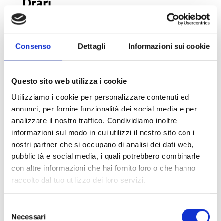
Orari
Sabato:
15:00 – 17:30 (ultimo ingresso 17:30)
Domenica:
10:00 – 12:00 / 15:00 – 17:30 (ultimo
Consenso
Dettagli
Informazioni sui cookie
ingresso 17:30)
Senza prenotazione, in caso di particolare affluenza
l’ingresso al luogo potrebbe non essere garantito.
Questo sito web utilizza i cookie
Utilizziamo i cookie per personalizzare contenuti ed
annunci, per fornire funzionalità dei social media e per
Tariffe
analizzare il nostro traffico. Condividiamo inoltre
informazioni sul modo in cui utilizzi il nostro sito con i
Le Giornate FAI sono eventi di raccolta fondi:
nostri partner che si occupano di analisi dei dati web,
partecipare a ogni visita con
una donazione
significa
pubblicità e social media, i quali potrebbero combinarle
sostenere la missione della Fondazione. Chi ha la
con altre informazioni che hai fornito loro o che hanno
tessera FAI
o fa la tessera direttamente in loco, ha
raccolto dal tuo utilizzo dei loro servizi.
diritto all’
accesso prioritario.
Selezione
Necessari
del