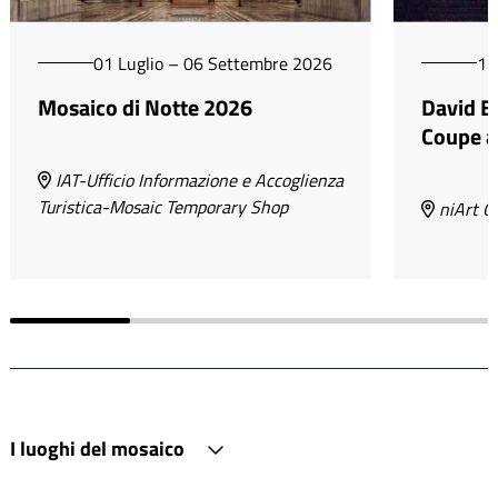
01 Luglio – 06 Settembre 2026
15
Mosaico di Notte 2026
David Be
Coupe à 
IAT-Ufficio Informazione e Accoglienza
Turistica-Mosaic Temporary Shop
niArt Ga
I luoghi del mosaico